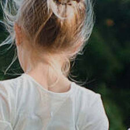
tik
Dienstleistungen A-Z
mus
Formulare & Satzungen
aft
Gemeinderat
 3D