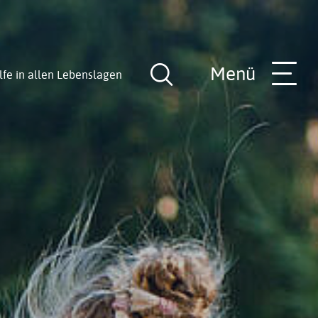
Menü
lfe in allen Lebenslagen
Suche
öffnen
nde
Rathaus-Team
Hilfe in allen Lebenslagen