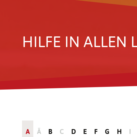
HILFE IN ALLEN 
A
Ä
B
C
D
E
F
G
H
I