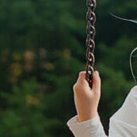
Rathaus & Poli
Freizeit & Touris
Wirtsch
Schutzallianz