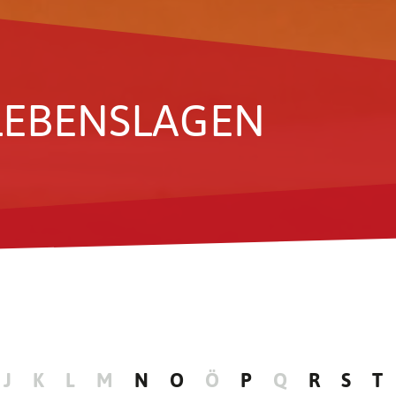
LEBENS­LAGEN
J
K
L
M
N
O
Ö
P
Q
R
S
T