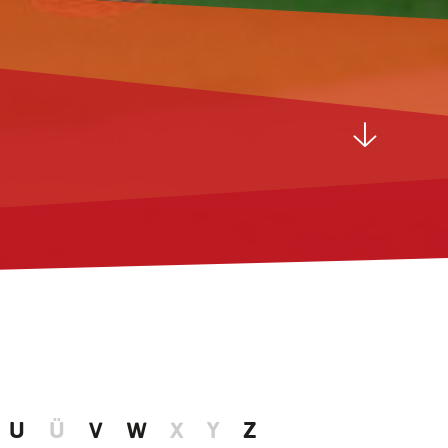
U
Ü
V
W
X
Y
Z