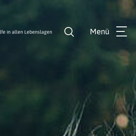
Menü
lfe in allen Lebenslagen
Suche
öffnen
nde
Rathaus-Team
Hilfe in allen Lebenslagen