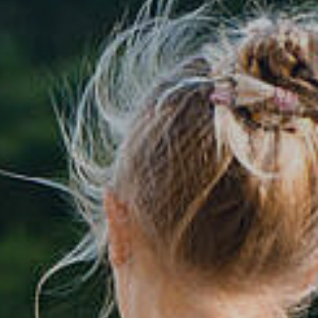
tik
Dienstleistungen A-Z
mus
Formulare & Satzungen
aft
Gemeinderat
 3D