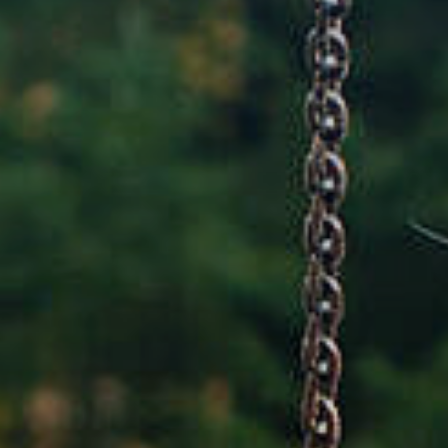
Rathaus & Poli
Freizeit & Touris
Wirtsch
Schutzallianz