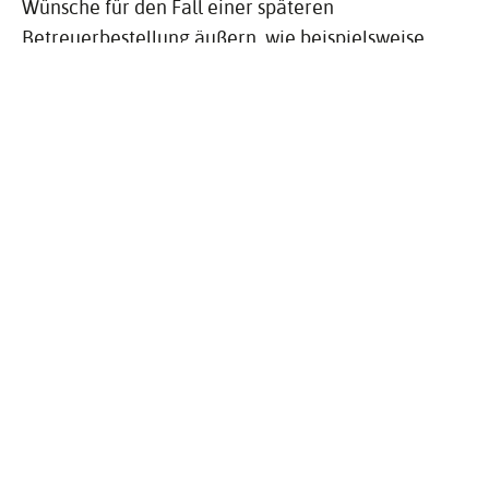
Wünsche für den Fall einer späteren
Betreuerbestellung äußern, wie beispielsweise
wen Sie sich als Betreuer wünschen und wen
Sie ablehnen,
welche Wünsche und Gewohnheiten vom
Betreuer respektiert werden sollen,
ob Sie im Pflegefall zu Hause oder in einem
Pflegeheim versorgt werden wollen,
welches Alten- oder Pflegeheim Sie
bevorzugen.