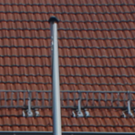
tik
Dienstleistungen A-Z
mus
Formulare & Satzungen
aft
Gemeinderat
 3D