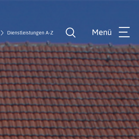
Menü
Dienstleistungen A-Z
Suche
öffnen
nde
Rathaus-Team
Hilfe in allen Lebenslagen