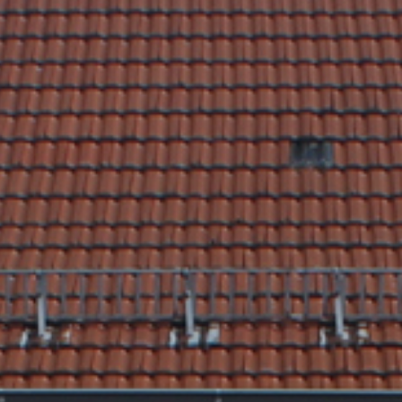
Rathaus & Poli
Freizeit & Touris
Wirtsch
Schutzallianz