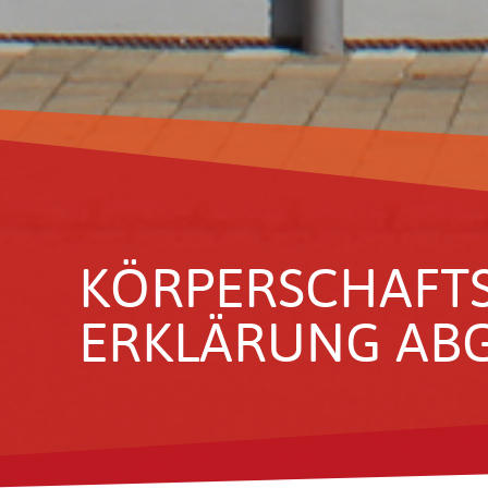
KÖRPER­SCHAFT­
ERKLÄ­RUNG AB