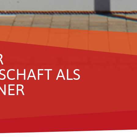
R
­SCHAFT ALS
ENER