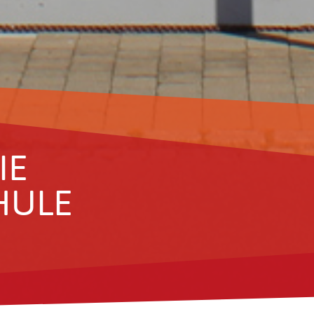
IE
HULE