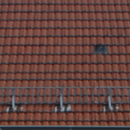
Rathaus & Poli
Freizeit & Touris
Wirtsch
Schutzallianz