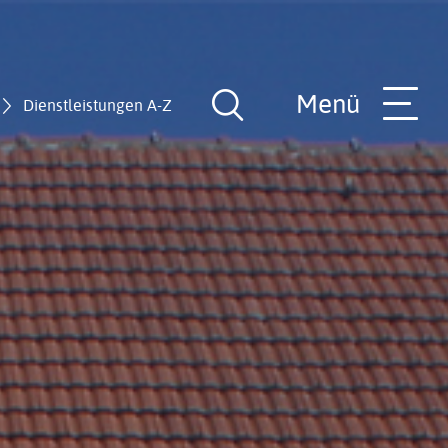
Menü
Dienstleistungen A-Z
Suche
öffnen
nde
Rathaus-Team
Hilfe in allen Lebenslagen