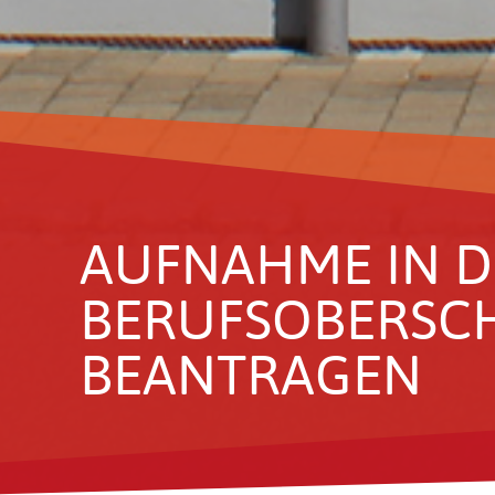
AUFNAHME IN D
BERUFS­OBER­SC
BEAN­TRAGEN