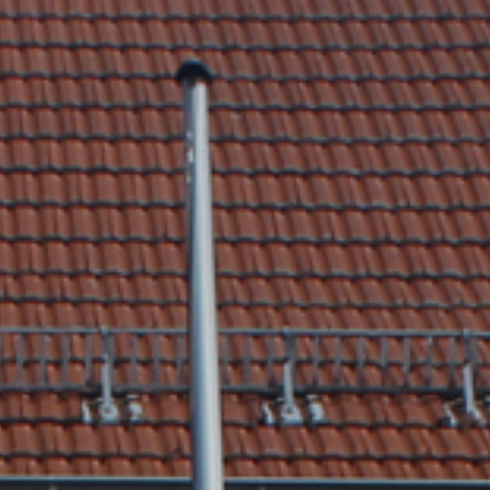
tik
Dienstleistungen A-Z
mus
Formulare & Satzungen
aft
Gemeinderat
 3D