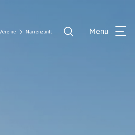
Menü
Vereine
Narrenzunft
Suche
öffnen
nde
Veranstaltungen
SchieferErlebnis