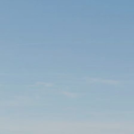
tik
Schlichemwanderweg
mus
Kirchen
aft
Vereine
 3D