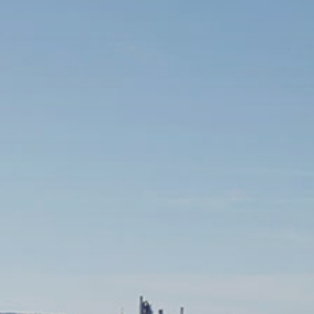
Rathaus & Poli
Freizeit & Touris
Wirtsch
Schutzallianz