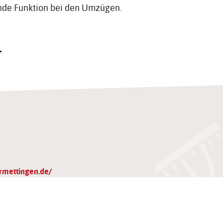
ende Funktion bei den Umzügen.
T
​mett​inge​n.​de/