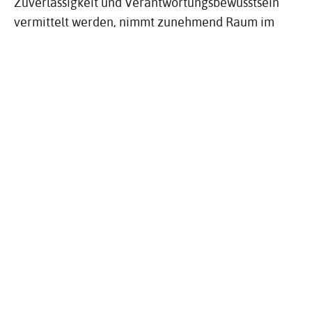
Zuverlässigkeit und Verantwortungsbewusstsein
vermittelt werden, nimmt zunehmend Raum im
Vereinsgeschehen ein.
ANSCHRIFT & KONTAKT
Rolf Weckenmann
Tel. 07433 383569
http://​www.​mv-​dor​mett​inge​n.​de/