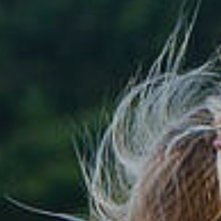
tik
Dienstleistungen A-Z
mus
Formulare & Satzungen
aft
Gemeinderat
 3D