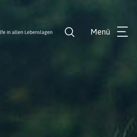
Menü
lfe in allen Lebenslagen
Suche
öffnen
nde
Rathaus-Team
Hilfe in allen Lebenslagen