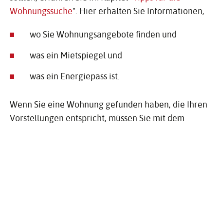
Wohnungssuche
". Hier erhalten Sie Informationen,
wo Sie Wohnungsangebote finden und
was ein Mietspiegel und
was ein Energiepass ist.
Wenn Sie eine Wohnung gefunden haben, die Ihren
Vorstellungen entspricht, müssen Sie mit dem
Vermieter einen
Mietvertrag
abschließen.
Um gegen Schadensfälle abgesichert zu sein, ist es
empfehlenswert,
Versicherungen
abzuschließen.
Sozialmietwohnungen unterliegen einer Miet- und
Belegungsbindung. Die Vermietung der
geförderten Wohnungen erfolgt nur an Personen,