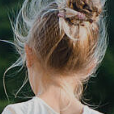
tik
Dienstleistungen A-Z
mus
Formulare & Satzungen
aft
Gemeinderat
 3D