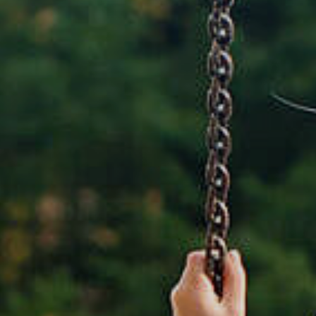
Rathaus & Poli
Freizeit & Touris
Wirtsch
Schutzallianz