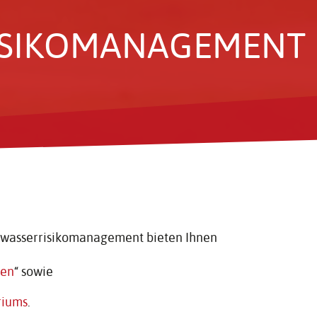
­SI­KO­MA­NAGE­MENT
wasserrisikomanagement bieten Ihnen
ren
“ sowie
riums
.