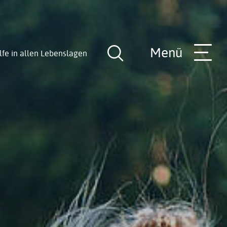
Menü
lfe in allen Lebenslagen
Suche
öffnen
nde
Rathaus-Team
Hilfe in allen Lebenslagen