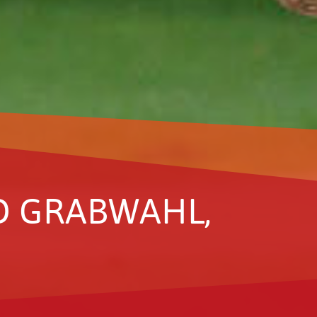
D GRAB­WAHL,