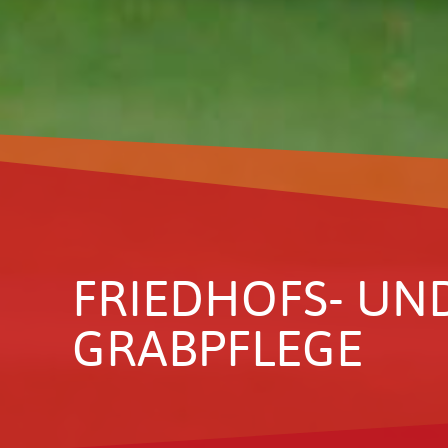
FRIED­HOFS- UN
GRAB­PFLEGE