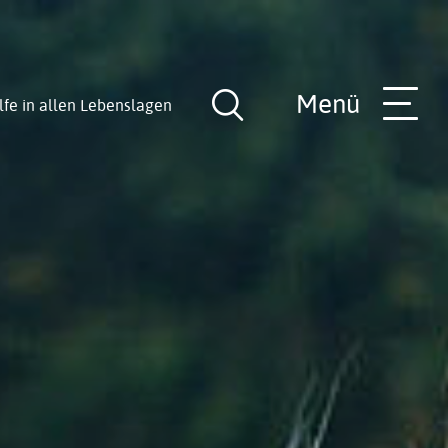
Menü
lfe in allen Lebenslagen
Suche
öffnen
nde
Rathaus-Team
Hilfe in allen Lebenslagen