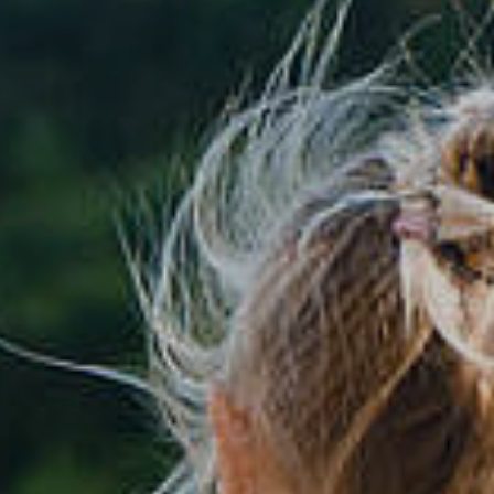
tik
Dienstleistungen A-Z
mus
Formulare & Satzungen
aft
Gemeinderat
 3D