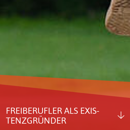
FREI­BE­RUFLER ALS EXIS­
TENZ­GRÜNDER