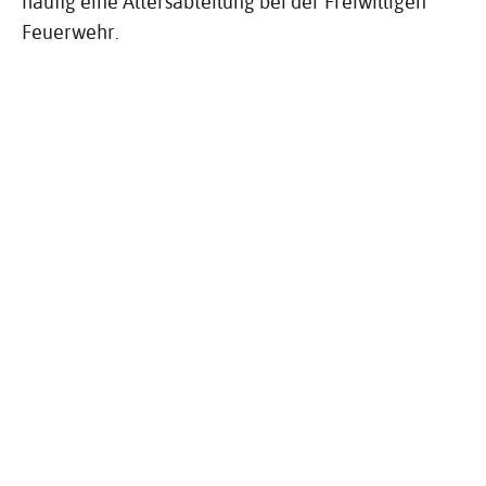
häufig eine Altersabteilung bei der Freiwilligen
Feuerwehr.
Zusätzlich können Betriebe und Verwaltungen, in
denen besondere Gefahren bestehen,
Werkfeuerwehren gründen.
Als Mitglied in der Freiwilligen Feuerwehr können
Sie ehrenamtlich im Notfall helfen.
Weitere Infor­ma­tionen zum Thema
Feuer­wehr