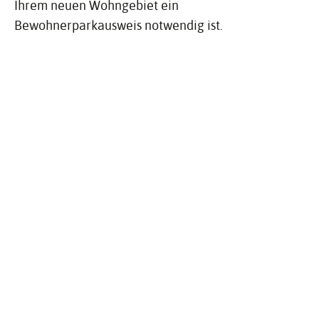
Ihrem neuen Wohngebiet ein
Bewohnerparkausweis notwendig ist.
Über­ge­ord­nete Lebens­lagen
Umzug
Verwandte Dienst­leis­tungen
Vorübergehendes Haltverbot einrichten
Kraftfahrzeug - Ummeldung beantragen