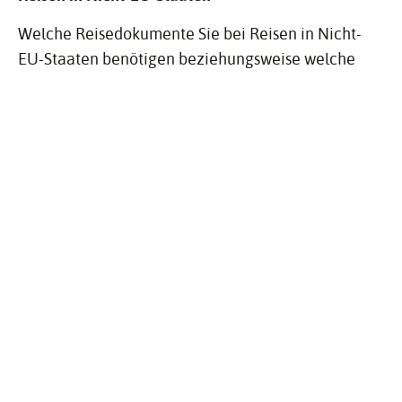
Welche Reisedokumente Sie bei Reisen in Nicht-
EU-Staaten benötigen beziehungsweise welche
Gültigkeitsdauer diese haben müssen, hängt von
den Bestimmungen Ihres Reiselandes ab.
Für manche Länder benötigen Sie als deutscher
Staatsangehöriger für die Einreise ein Visum.
Beachten Sie, dass Sie in manchen Ländern auch
nur für die Durchreise ein "Transitvisum"
benötigen.
Manche Staaten können Ihnen die Einreise
verweigern, wenn sich in Ihrem Reisepass
Einreisestempel bestimmter anderer Staaten
befinden. Zum Beispiel verweigern manche
arabische Staaten die Einreise mit einem