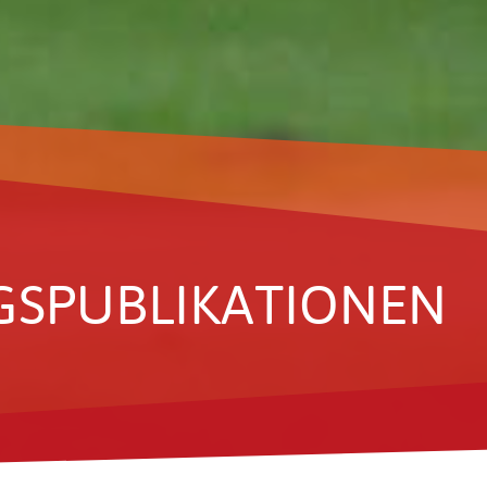
­PU­BLI­KA­TIONEN