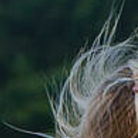
tik
Dienstleistungen A-Z
mus
Formulare & Satzungen
aft
Gemeinderat
 3D