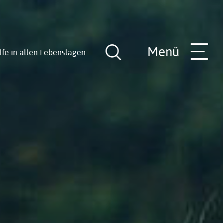
Menü
lfe in allen Lebenslagen
Suche
öffnen
nde
Rathaus-Team
Hilfe in allen Lebenslagen