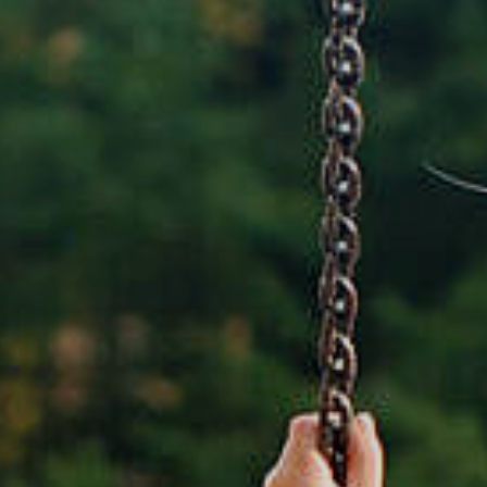
Rathaus & Poli
Freizeit & Touris
Wirtsch
Schutzallianz