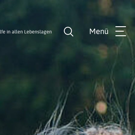
Menü
lfe in allen Lebenslagen
Suche
öffnen
nde
Rathaus-Team
Hilfe in allen Lebenslagen