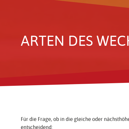
ARTEN DES WECH
Für die Frage, ob in die gleiche oder nächsthöh
entscheidend: