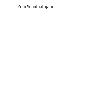
Zum Schulhalbjahr:
Der Wechsel ist in die bisher besuchte Klassens
Über­ge­ord­nete Lebens­lagen
Niveaustufen und Ebenen