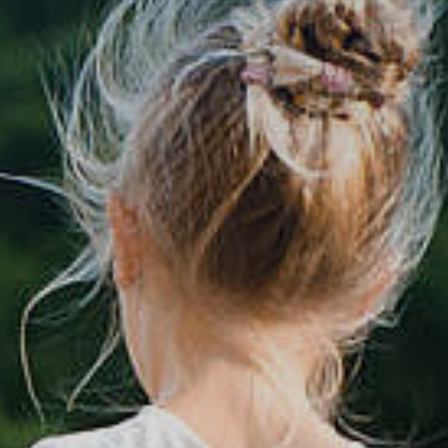
tik
Dienstleistungen A-Z
mus
Formulare & Satzungen
aft
Gemeinderat
 3D