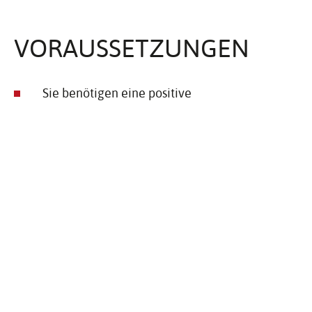
VORAUS­SET­ZUNGEN
Sie benötigen eine positive
Zuverlässigkeitsüberprüfung.
Sie müssen diverse Schulungen absolviert
haben.
ZUSTÄN­DIG­KEIT
Regierungspräsidium Stuttgart
Referat 46.2, Sachgebiet 3 (ZÜP)