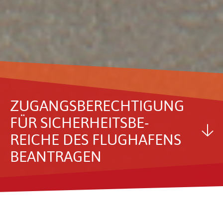
ZUGANGS­BE­RECH­TI­GUNG
FÜR SICHER­HEITS­BE­
REICHE DES FLUG­HA­FENS
BEAN­TRAGEN