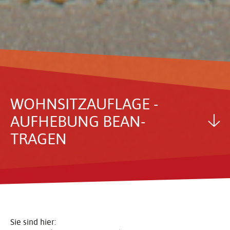
WOHN­SITZ­AUF­LAGE -
AUFHE­BUNG BEAN­
TRAGEN
Sie sind hier: