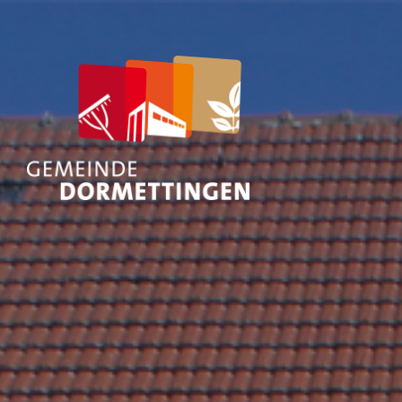
Nach
was
suchen
Sie?