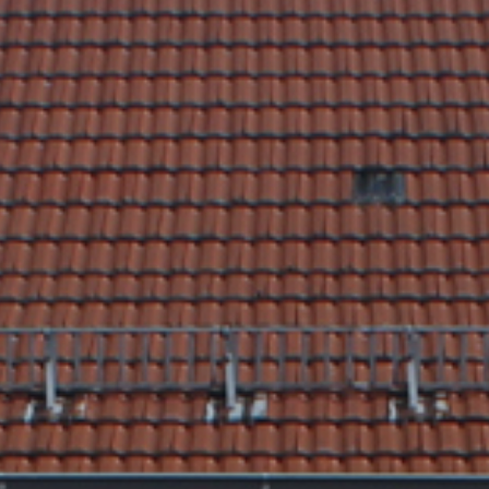
Rathaus & Poli
Freizeit & Touris
Wirtsch
Schutzallianz