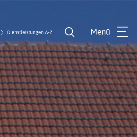
Menü
Dienstleistungen A-Z
Suche
öffnen
nde
Rathaus-Team
Hilfe in allen Lebenslagen