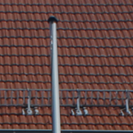
tik
Dienstleistungen A-Z
mus
Formulare & Satzungen
aft
Gemeinderat
 3D