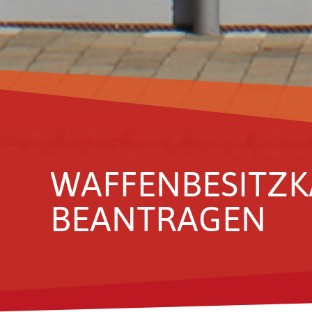
WAFFEN­BE­SITZ­
BEAN­TRAGEN