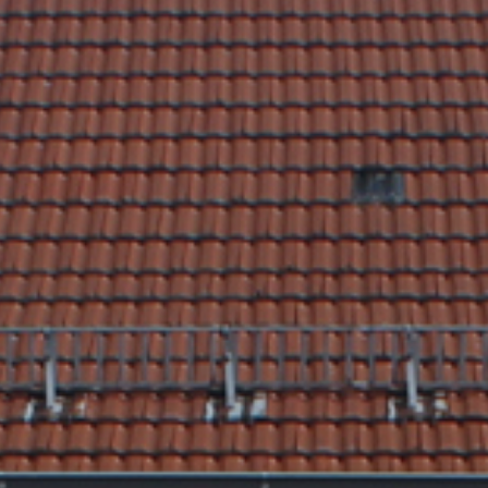
Rathaus & Poli
Freizeit & Touris
Wirtsch
Schutzallianz