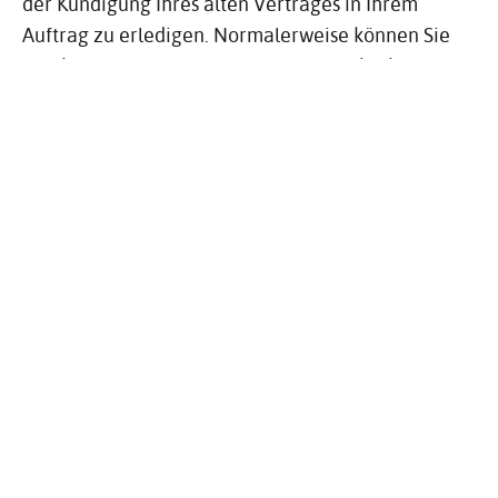
der Kündigung Ihres alten Vertrages in Ihrem
Auftrag zu erledigen. Normalerweise können Sie
mit ihm einen "All-inclusive-Vertrag" abschließen,
der alle erforderlichen Leistungen enthält.
Darunter kann auch eine Vollmacht sein, mit der
Ihr neuer Stromlieferant folgende Verträge mit
dem Netzbetreiber abschließen kann:
Durchleitungsvertrag (Nutzung des
Stromnetzes)
Anschlussnutzungsvertrag (Nutzung des
Stromanschlusses in Ihrer Wohnung/Ihrem
Haus)
Der neue Vertrag sollte neben dem vereinbarten
Preis und dem Lieferbeginn unter anderem auch