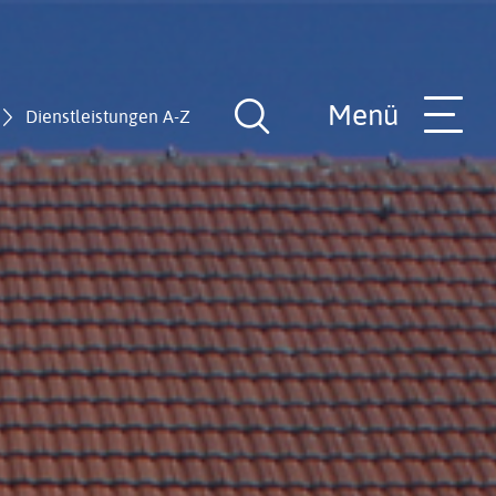
Menü
Dienstleistungen A-Z
Suche
öffnen
nde
Rathaus-Team
Hilfe in allen Lebenslagen