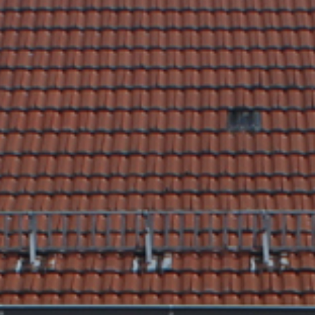
Rathaus & Poli
Freizeit & Touris
Wirtsch
Schutzallianz