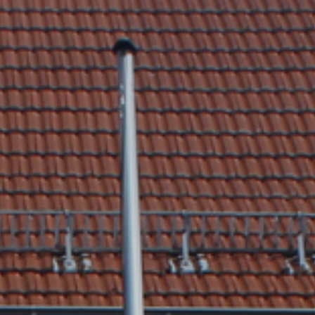
tik
Dienstleistungen A-Z
mus
Formulare & Satzungen
aft
Gemeinderat
 3D