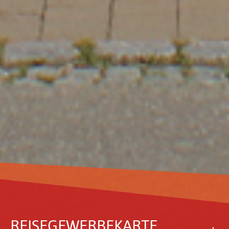
REISE­GE­WER­BE­KARTE