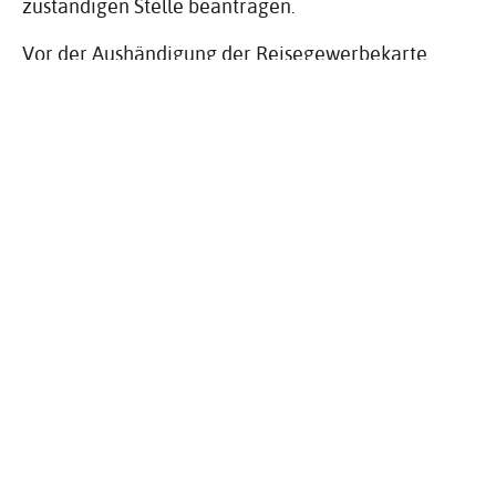
zuständigen Stelle beantragen.
Vor der Aushändigung der Reisegewerbekarte
müssen Sie diese unterschreiben.
FRISTEN
keine
ERFOR­DER­LICHE UNTER­
LAGEN
Ausgefülltes Antragsformular