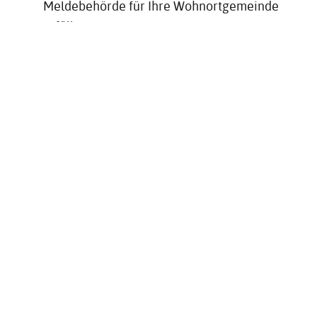
Meldebehörde für Ihre Wohnortgemeinde
erfüllt.
ABLAUF
Sie müssen der Übermittlung Ihrer Daten
widersprechen. Der Widerspruch ist an keine
bestimmte Form gebunden. Sie können ihn daher
schriftlich (auch durch Fax), elektronisch, mündlich
oder zu Protokoll einlegen. Je nach Angebot Ihrer
Gemeinde liegt ein Formular zum Download bereit.
FRISTEN