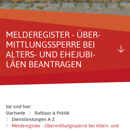
MELDE­RE­GISTER - ÜBER­
MITT­LUNGS­SPERRE BEI
ALTERS- UND EHEJU­BI­
LÄEN BEAN­TRAGEN
Sie sind hier:
Startseite
Rathaus & Politik
Dienstleistungen A-Z
Melderegister - Übermittlungssperre bei Alters- und