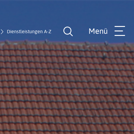
Menü
Dienstleistungen A-Z
Suche
öffnen
nde
Rathaus-Team
Hilfe in allen Lebenslagen