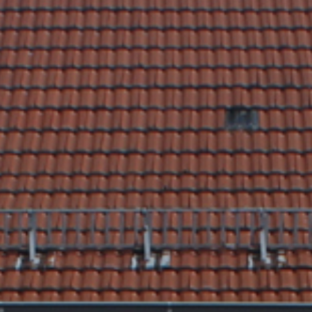
Rathaus & Poli
Freizeit & Touris
Wirtsch
Schutzallianz