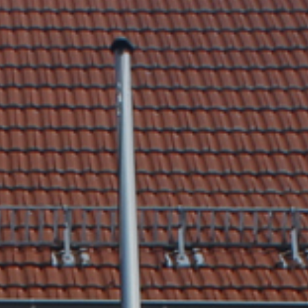
tik
Dienstleistungen A-Z
mus
Formulare & Satzungen
aft
Gemeinderat
 3D