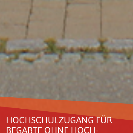
HOCH­SCHUL­ZU­GANG FÜR
BEGABTE OHNE HOCH­