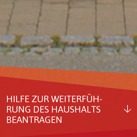
HILFE ZUR WEITER­FÜH­
RUNG DES HAUS­HALTS
BEAN­TRAGEN