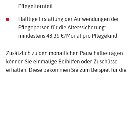
Pflegelternteil
Hälftige Erstattung der Aufwendungen der
Pflegeperson für die Alterssicherung:
mindestens 48,36 €/Monat pro Pflegekind
Zusätzlich zu den monatlichen Pauschalbeträgen
können Sie einmalige Beihilfen oder Zuschüsse
erhalten. Diese bekommen Sie zum Beispiel für die
Erstausstattung einer Pflegestelle, für wichtige
persönliche Anlässe im Leben der Kinder oder
Jugendlichen oder für Urlaubs- und Ferienreisen
der Kinder und Jugendlichen.
Hinweis: In Baden-Württemberg setzen die
Jugendämter das Pflegegeld fest. Im Einzelfall sind
andere Beträge möglich, zum Beispiel in folgenden