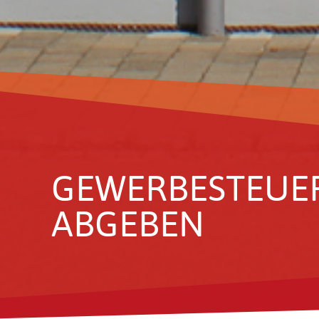
GEWER­BE­STEUE
ABGEBEN