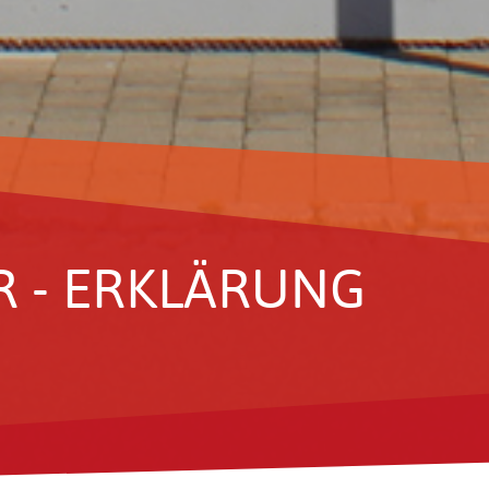
R - ERKLÄ­RUNG