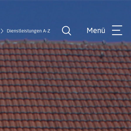
Menü
Dienstleistungen A-Z
Suche
öffnen
nde
Rathaus-Team
Hilfe in allen Lebenslagen