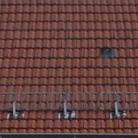
Rathaus & Poli
Freizeit & Touris
Wirtsch
Schutzallianz