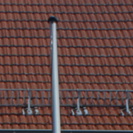
tik
Dienstleistungen A-Z
mus
Formulare & Satzungen
aft
Gemeinderat
 3D