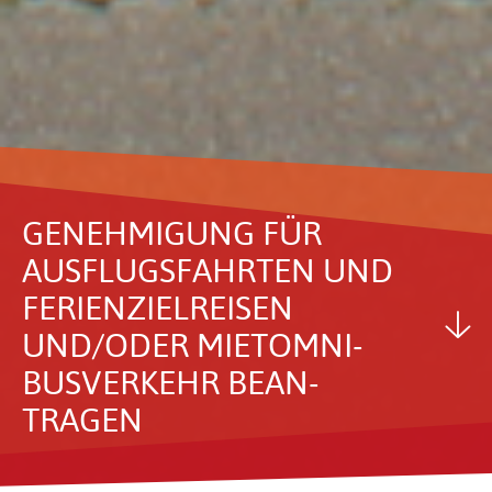
GENEH­MI­GUNG FÜR
AUSFLUGS­FAHRTEN UND
FERI­EN­ZIEL­REISEN
UND/ODER MIETOM­NI­
BUS­VER­KEHR BEAN­
TRAGEN