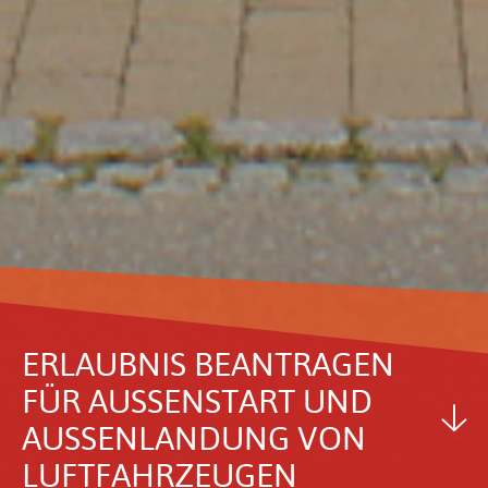
ERLAUBNIS BEAN­TRAGEN
FÜR AUSSEN­START UND A
USSEN­LAN­DUNG VON LU
FT­FAHR­ZEUGEN