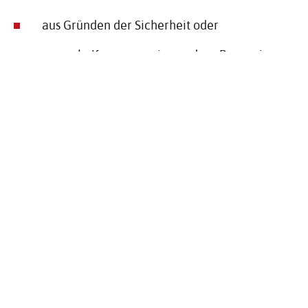
aus Gründen der Sicherheit oder
um zu helfen, wenn eine andere Person in
Gefahr ist
bei Überlandflügen von
Segelflugzeugen
Hängegleitern
Gleitschirmen
bemannten Heiß-/Gasballonen
In diesen Fällen ist die Besatzung verpflichtet,
gegenüber Berechtigten (Eigentümer, Pächter,