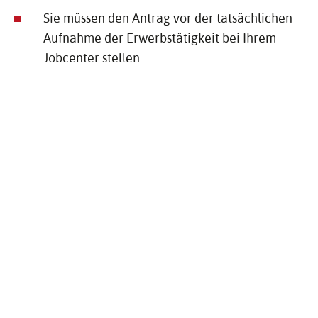
Sie müssen den Antrag vor der tatsächlichen
Aufnahme der Erwerbstätigkeit bei Ihrem
Jobcenter stellen.
Ihre neue Selbstständigkeit oder Ihre neue
Beschäftigung ist dafür geeignet, dass Sie
perspektivisch Ihre Hilfebedürftigkeit
überwinden.
Das Einstiegsgeld ist für Ihre Eingliederung in
den allgemeinen Arbeitsmarkt erforderlich.
Ihre Erwerbstätigkeit umfasst mindestens 15
Stunden pro Woche.
Zusätzliche Voraussetzungen bei
Selbstständigkeit/Existenzgründung: