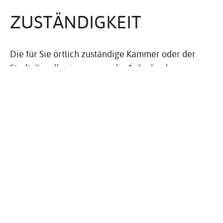
ZUSTÄN­DIG­KEIT
Die für Sie örtlich zuständige Kammer oder der
Stadt-/Landkreis, wenn er die Aufgabe des
Einheitlichen Ansprechpartners übernommen hat
ABLAUF
Der genaue Verfahrensablauf ist abhängig von
Ihrer Dienstleistung und den dafür
vorgeschriebenen Formalitäten. Informieren Sie
sich bei Ihrem Einheitlichen Ansprechpartner oder
nutzen Sie das elektronische Antragsverfahren.