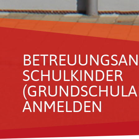
BETREU­UNGS­AN
SCHUL­KINDER
(GRUND­SCHUL­AL
ANMELDEN