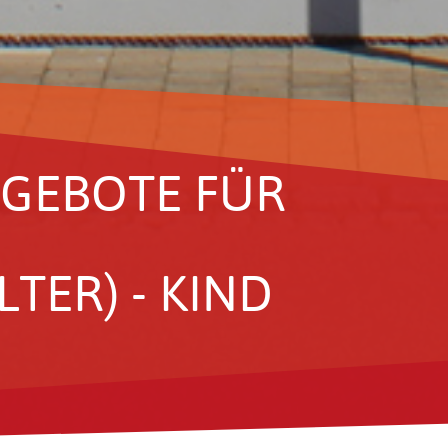
­GE­BOTE FÜR
TER) - KIND