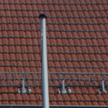
tik
Dienstleistungen A-Z
mus
Formulare & Satzungen
aft
Gemeinderat
 3D