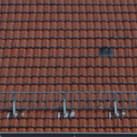
Rathaus & Poli
Freizeit & Touris
Wirtsch
Schutzallianz