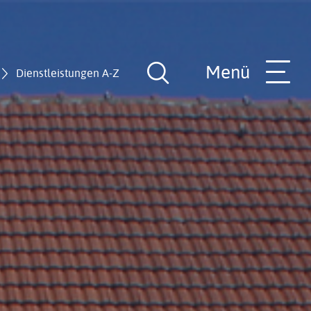
Menü
Dienstleistungen A-Z
Suche
öffnen
nde
Rathaus-Team
Hilfe in allen Lebenslagen