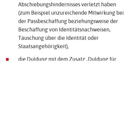
Abschiebungshindernisses verletzt haben
(zum Beispiel unzureichende Mitwirkung bei
der Passbeschaffung beziehungsweise der
Beschaffung von Identitätsnachweisen,
Täuschung über die Identität oder
Staatsangehörigkeit),
die Duldung mit dem Zusatz „Duldung für
Personen mit ungeklärter Identität“ erteilt
wurde.
Wenn Sie aus einem sogenannten „sicheren
Herkunftsstaat“ sind, also aus einem Mitgliedstaat
der Europäischen Union, Albanien, Bosnien und
Herzegowina, Ghana, Kosovo, der ehemaligen
jugoslawischen Republik Mazedonien