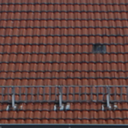
Rathaus & Poli
Freizeit & Touris
Wirtsch
Schutzallianz