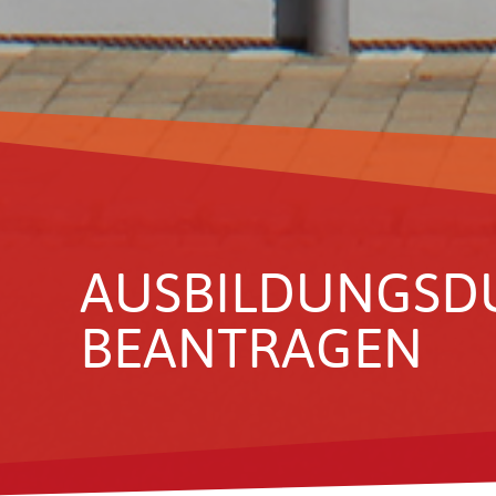
AUSBIL­DUNGS­D
BEAN­TRAGEN