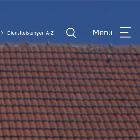
Menü
Dienstleistungen A-Z
Suche
öffnen
nde
Rathaus-Team
Hilfe in allen Lebenslagen