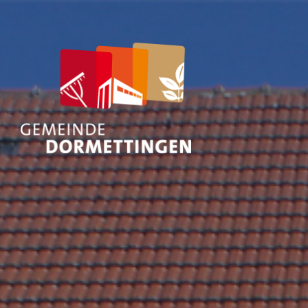
Nach
was
suchen
Sie?