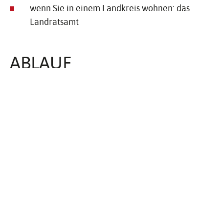
wenn Sie in einem Landkreis wohnen: das
Landratsamt
ABLAUF
Als Maßnahmenträger von Ökokonto-Maßnahmen
können Sie sich über den Zugang für
Maßnahmenträger für die Online-Anwendung
„Kompensationsverzeichnis Baden-Württemberg“
(KompVz BW) registrieren und erhalten daraufhin
einen persönlichen Zugang.
Über diesen Zugang kann die Änderung des
Entwicklungsziels einer Ökokonto-Maßnahme
bei der unteren Naturschutzbehörde