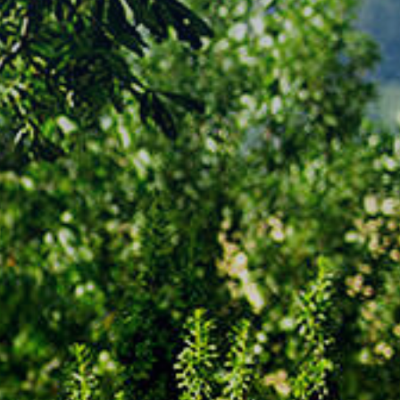
tik
Portrait
mus
Historie
aft
Einrichtungen
 3D
Bebauungspläne
Ortsplan