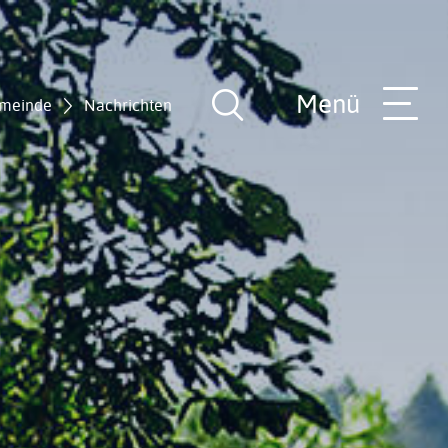
Menü
meinde
Nachrichten
Suche
öffnen
nde
Grußwort
Nachrichten