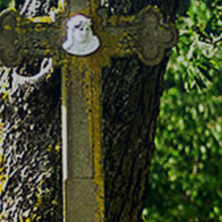
Rathaus & Poli
Freizeit & Touris
Wirtsch
Schutzallianz